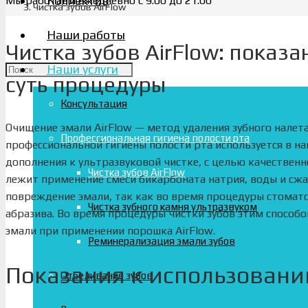
Коллектив
Мы работаем ежедневно с 9.00 до 21.00
Чистка зубов AirFlow
Наши работы
Чистка зубов AirFlow: показ
Наши услуги
суть процедуры
Консультация
Очищение эмали AirFlow — метод удаления зубного налета
Профессиональная гигиена полости рта
профессиональной гигиены полости рта используется в на
дополнения к ультразвуковой чистке, с целью качественн
Чистка зубов AirFlow
лежит применение смеси бикарбоната натрия, воды и сжа
повреждение эмали, так как во время процедуры стомат
Чистка зубного камня ультразвуком
абразива. Во время процедуры чистки зубов этим способо
эмали при применении порошка AirFlow.
Реминерализация эмали зубов
Показания к использовани
Отбеливание зубов