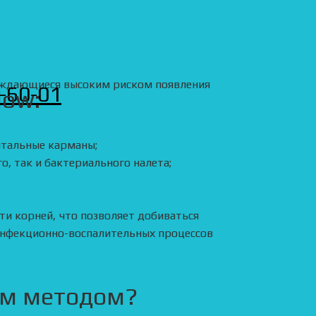
вождающиеся высоким риском появления
8-60-01
low:
нтальные карманы;
, так и бактериального налета;
ти корней, что позволяет добиваться
инфекционно-воспалительных процессов
им методом?