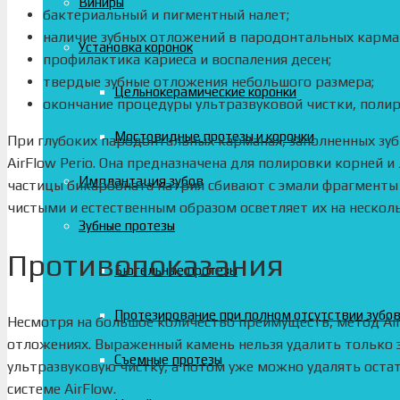
Виниры
бактериальный и пигментный налет;
наличие зубных отложений в пародонтальных карман
Установка коронок
профилактика кариеса и воспаления десен;
твердые зубные отложения небольшого размера;
Цельнокерамические коронки
окончание процедуры ультразвуковой чистки, полир
Мостовидные протезы и коронки
При глубоких пародонтальных карманах, заполненных зу
AirFlow Perio. Она предназначена для полировки корней и
Имплантация зубов
частицы бикарбоната натрия сбивают с эмали фрагменты 
чистыми и естественным образом осветляет их на несколь
Зубные протезы
Противопоказания
Бюгельные протезы
Протезирование при полном отсутствии зубо
Несмотря на большое количество преимуществ, метод Air
отложениях. Выраженный камень нельзя удалить только 
Съемные протезы
ультразвуковую чистку, а потом уже можно удалять остат
системе AirFlow.