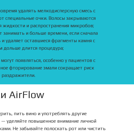
вовремя удалять мелкодисперсную смесь с
ют специальные очки. Волосы закрываются
я жидкости и распространения микробов;
 занимать и больше времени, если сначала
ь и удаляет оставшиеся фрагменты камня с
ем дольше длится процедура;
огут появляться, особенно у пациентов с
нное фторирование эмали сокращает риск
е раздражители.
и AirFlow
урить, пить вино и употреблять другие
й — уделяйте повышенное внимание личной
ками. Не забывайте полоскать рот или чистить