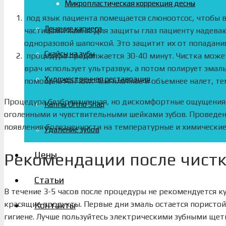
Микропластическая коррекция десны
под язык пациента помещается слюноотсос, чтобы 
Лечение кариеса
частицами камня. Для защиты глаз пациенту надева
одноразовой шапочкой. Это защитит их от попадани
Скайсы на зубы
процедура продолжается 30-40 минут. Чистка может
врач использует ультразвук, а потом полирует эмал
Художественная реставрация
помощью AirFlow. Чем плотнее и объемнее налет, т
Процедура безболезненная, но дискомфортные ощущения м
Каппы Ortho Snap
оголенными и чувствительными шейками зубов. Проведе
появления болезненности на температурные и химически
Удаление зубов
Цены
Рекомендации после чистк
Статьи
В течение 3-5 часов после процедуры не рекомендуется к
красящие продукты. Первые дни эмаль остается пористо
Контакты
гигиене. Лучше пользуйтесь электрическими зубными щет