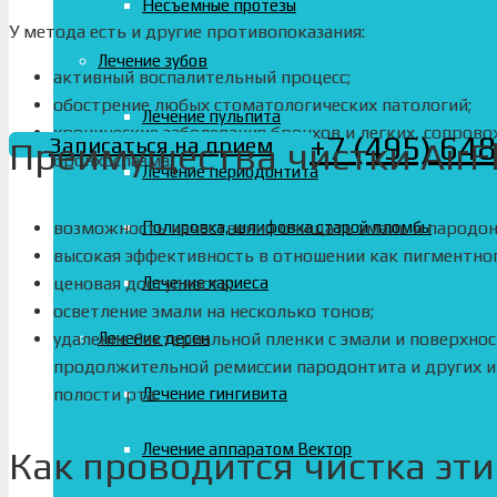
Несъёмные протезы
У метода есть и другие противопоказания:
Лечение зубов
активный воспалительный процесс;
обострение любых стоматологических патологий;
Лечение пульпита
хронические заболевания бронхов и легких, сопро
+7 (495) 64
Записаться на прием
Преимущества чистки AirF
бронхоспазма.
Лечение периодонтита
возможность качественно очищать эмаль и пародо
Полировка, шлифовка старой пломбы
высокая эффективность в отношении как пигментного
ценовая доступность;
Лечение кариеса
осветление эмали на несколько тонов;
удаление бактериальной пленки с эмали и поверхнос
Лечение десен
продолжительной ремиссии пародонтита и других 
полости рта.
Лечение гингивита
Лечение аппаратом Вектор
Как проводится чистка эт