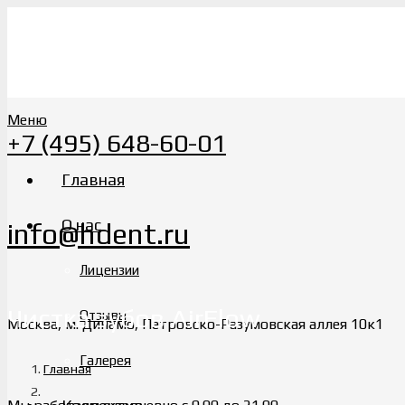
Меню
+7 (495) 648-60-01
Главная
О нас
info@hdent.ru
Лицензии
Чистка зубов AirFlow
Отзывы
Москва, м. Динамо, Петровско-Разумовская аллея 10к1
Галерея
Главная