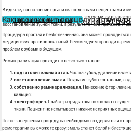
В идеале, восполнение организма полезными веществами и ми
кислотно-щелочного баланса нарушает эту схему, да и запасов
Как происходит процедура ремине
+7 (495) 64
Записаться на прием
восстановление зубной ткани, в результате чего происходит д
Процедура простая и безболезненная, она может проводиться 
медицинских противопоказаний. Рекомендуем проводить ремо
проблем с зубами в будущем.
Реминерализация проходит в несколько этапов:
подготовительный этап.
Чистка зубов, удаление налет
восстановление эмали.
Покрытие зубов составами, со
собственно реминерализация
. Нанесение фтор-лака 
кальция;
электрофорез.
Слабые разряды тока позволяют осущест
ткани. Пациент не испытывает никаких неприятных ощущ
После завершения процедуры необходимо воздержаться от при
ремотерапии вы сможете сразу: эмаль станет белой и блестяще