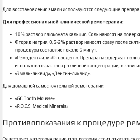
Для восстановления эмали используются следующие препара
Для профессиональной клинической ремотерапии:
10% раствор глюконата кальция. Соль наносят на поверхн
Фторид натрия. 0,5-2% раствор наносят сразу после сня
процедуры составляет около 5 минут.
«Ремодент» или «Фтородент». Препараты содержат полн
использовать раствор различной концентрации, в зависи
«Эмаль-ликвид», «Дентин-ликвид».
Для домашней самостоятельной ремотерапии:
«GC Tooth Mousse»
«R.O.C.S. Medical Minerals»
Противопоказания к процедуре ре
Существует категория пациентов, которым стоит отказаться 