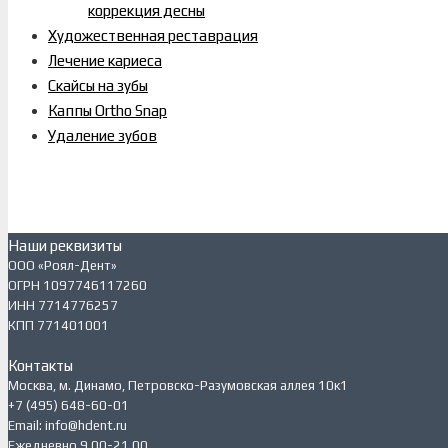
коррекция десны
Художественная реставрация
Лечение кариеса
Скайсы на зубы
Каппы Ortho Snap
Удаление зубов
Наши реквизиты
ООО «Роял-Дент»
ОГРН 1097746117260
ИНН 7714776257
КПП 771401001
Контакты
Москва, м. Динамо, Петровско-Разумовская аллея 10к1
+7 (495) 648-60-01
Email: info@hdent.ru
Ежедневно 9.00-21.00