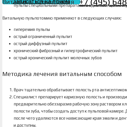
+7 (495) 64
Записаться на прием
Витальная пульпотомия
пульпы специальными препаратами в одно посещение и 
Витальную пульпотомию применяют в следующих случаях:
гиперемия пульпы
острый ограниченный пульпит
острый диффузный пульпит
хронический фиброзный и гипертрофический пульпит
острый хронический пульпит молочных зубов
Методика лечения витальным способом
Врач тщательно обрабатывает полость рта антисептико
Специалист препарирует кариозную полость и производит
предварительно обеззаразив рабочую зону раствором хл
полости зуба, чтобы создать доступ к пульповой камере. 
после чего удаляются все нависающие края эмали и дент
и доступны.