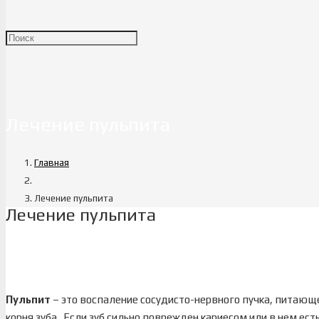
Лечение пульпита
Главная
Лечение пульпита
Лечение пульпита
Пульпит
– это воспаление сосудисто-нервного пучка, питающе
корня зуба. Если зуб сильно поврежден кариесом или в нем ест