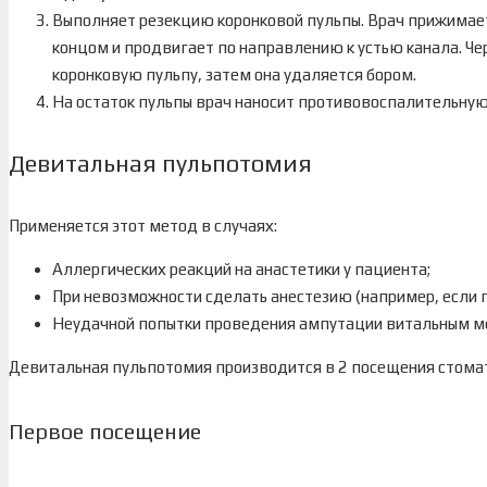
Выполняет резекцию коронковой пульпы. Врач прижимает
концом и продвигает по направлению к устью канала. 
коронковую пульпу, затем она удаляется бором.
На остаток пульпы врач наносит противовоспалительную
Девитальная пульпотомия
Применяется этот метод в случаях:
Аллергических реакций на анастетики у пациента;
При невозможности сделать анестезию (например, если 
Неудачной попытки проведения ампутации витальным 
Девитальная пульпотомия производится в 2 посещения стома
Первое посещение