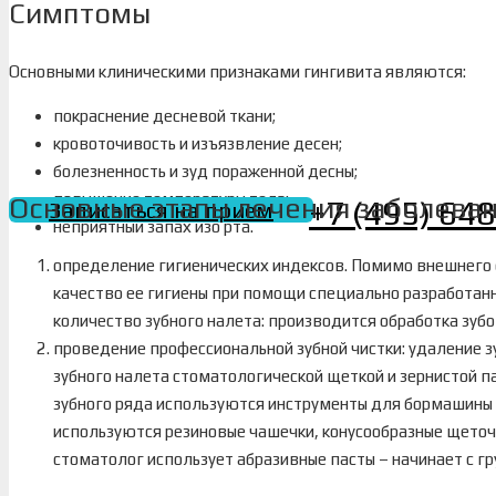
Симптомы
Основными клиническими признаками гингивита являются:
покраснение десневой ткани;
кровоточивость и изъязвление десен;
болезненность и зуд пораженной десны;
повышение температуры тела;
Основные этапы лечения заболева
+7 (495) 64
Записаться на прием
неприятный запах изо рта.
определение гигиенических индексов. Помимо внешнего 
качество ее гигиены при помощи специально разработан
количество зубного налета: производится обработка зуб
проведение профессиональной зубной чистки: удаление 
зубного налета стоматологической щеткой и зернистой п
зубного ряда используются инструменты для бормашины
используются резиновые чашечки, конусообразные щеточ
стоматолог использует абразивные пасты – начинает с гр