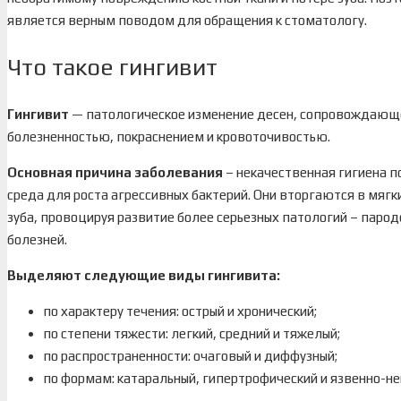
является верным поводом для обращения к стоматологу.
Что такое гингивит
Гингивит
— патологическое изменение десен, сопровождающе
болезненностью, покраснением и кровоточивостью.
Основная причина заболевания
– некачественная гигиена по
среда для роста агрессивных бактерий. Они вторгаются в мягки
зуба, провоцируя развитие более серьезных патологий – паро
болезней.
Выделяют следующие виды гингивита:
по характеру течения: острый и хронический;
по степени тяжести: легкий, средний и тяжелый;
по распространенности: очаговый и диффузный;
по формам: катаральный, гипертрофический и язвенно-не