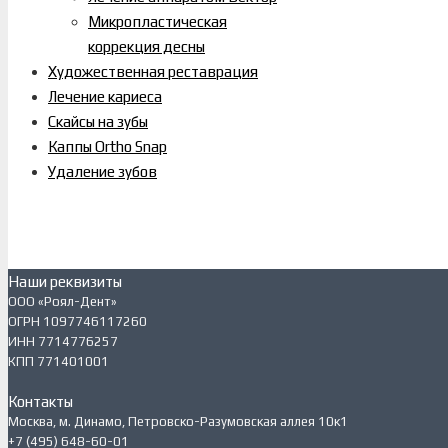
Микропластическая
коррекция десны
Художественная реставрация
Лечение кариеса
Скайсы на зубы
Каппы Ortho Snap
Удаление зубов
Наши реквизиты
ООО «Роял-Дент»
ОГРН 1097746117260
ИНН 7714776257
КПП 771401001
Контакты
Москва, м. Динамо, Петровско-Разумовская аллея 10к1
+7 (495) 648-60-01