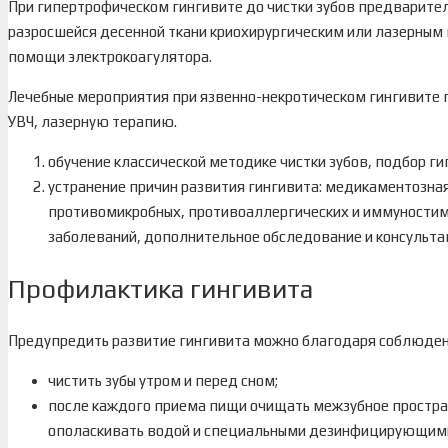
При гипертрофическом гингивите до чистки зубов предварите
разросшейся десенной ткани криохирургическим или лазерны
помощи электрокоагулятора.
Лечебные мероприятия при язвенно-некротическом гингивите
УВЧ, лазерную терапию.
обучение классической методике чистки зубов, подбор ги
устранение причин развития гингивита: медикаментозна
противомикробных, противоаллергических и иммуности
заболеваний, дополнительное обследование и консульта
Профилактика гингивита
Предупредить развитие гингивита можно благодаря соблюде
чистить зубы утром и перед сном;
после каждого приема пищи очищать межзубное простран
ополаскивать водой и специальными дезинфицирующим