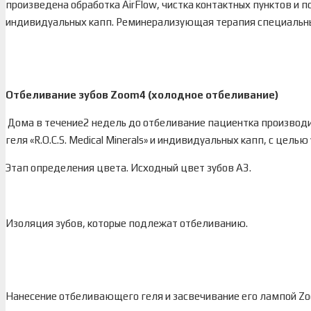
произведена обработка AirFlow, чистка контактных пунктов и п
индивидуальных капп. Реминерализующая терапия специальн
Отбеливание зубов
Zoom4 (холодное отбеливание)
Дома в течение2 недель до отбеливание пациентка произв
геля «R.O.C.S. Medical Minerals» и индивидуальных капп, с цель
Этап определения цвета. Исходный цвет зубов А3.
Изоляция зубов, которые подлежат отбеливанию.
Нанесение отбеливающего геля и засвечивание его лампой Zo