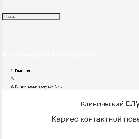
Клинический случай № 5
Главная
Клинический случай № 5
сл
Клинический
Кариес контактной пове