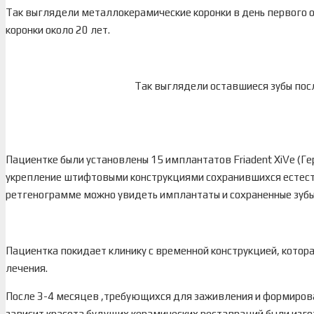
Так выглядели металлокерамические коронки в день первого о
коронки около 20 лет.
Так выглядели оставшиеся зубы пос
Пациентке были установлены 15 имплантатов Friadent XiVe (Ге
укрепление штифтовыми конструкциями сохранившихся естест
ретгенограмме можно увидеть имплантаты и сохраненные зуб
Пациентка покидает клинику с временной конструкцией, котор
лечения.
После 3-4 месяцев ,требующихся для заживления и формирован
зависит красота будущих керамических реставраций были изго