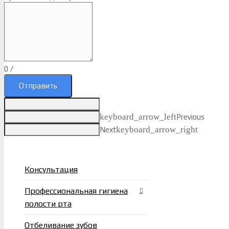
0
/
Отправить
keyboard_arrow_left
Previous
keyboard_arrow_right
Next
Консультация
Профессиональная гигиена
полости рта
Отбеливание зубов